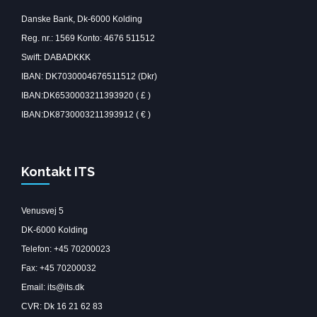
Danske Bank, Dk-6000 Kolding
Reg. nr.: 1569 Konto: 4676 511512
Swift: DABADKKK
IBAN: DK7030004676511512 (Dkr)
IBAN:DK6530003211393920 ( £ )
IBAN:DK8730003211393912 ( € )
Kontakt ITS
Venusvej 5
DK-6000 Kolding
Telefon: +45 70200023
Fax: +45 70200032
Email: its@its.dk
CVR: Dk 16 21 62 83