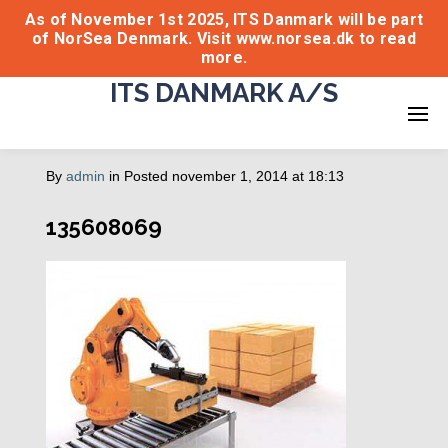
As of November 1st 2025, ITS Danmark will be part
of NorSea Denmark. Visit www.norsea.dk to read
more.
ITS DANMARK A/S
By
admin
in
Posted
november 1, 2014 at 18:13
135608069