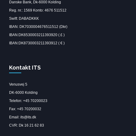
Danske Bank, Dk-6000 Kolding
Reg. nr.: 1569 Konto: 4676 511512
Swift: DABADKKK
IBAN: DK7030004676511512 (Dkr)
IBAN:DK6530003211393920 ( £ )
IBAN:DK8730003211393912 ( € )
Kontakt ITS
Venusvej 5
DK-6000 Kolding
Telefon: +45 70200023
Fax: +45 70200032
Email: its@its.dk
CVR: Dk 16 21 62 83