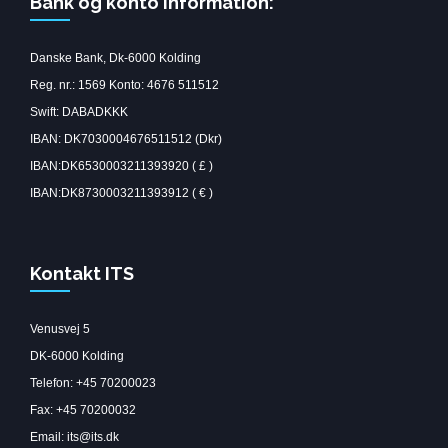
Bank og konto information:
Danske Bank, Dk-6000 Kolding
Reg. nr.: 1569 Konto: 4676 511512
Swift: DABADKKK
IBAN: DK7030004676511512 (Dkr)
IBAN:DK6530003211393920 ( £ )
IBAN:DK8730003211393912 ( € )
Kontakt ITS
Venusvej 5
DK-6000 Kolding
Telefon: +45 70200023
Fax: +45 70200032
Email: its@its.dk