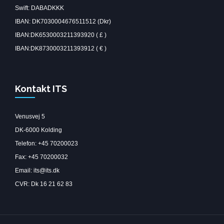
Swift: DABADKKK
IBAN: DK7030004676511512 (Dkr)
IBAN:DK6530003211393920 ( £ )
IBAN:DK8730003211393912 ( € )
Kontakt ITS
Venusvej 5
DK-6000 Kolding
Telefon: +45 70200023
Fax: +45 70200032
Email: its@its.dk
CVR: Dk 16 21 62 83