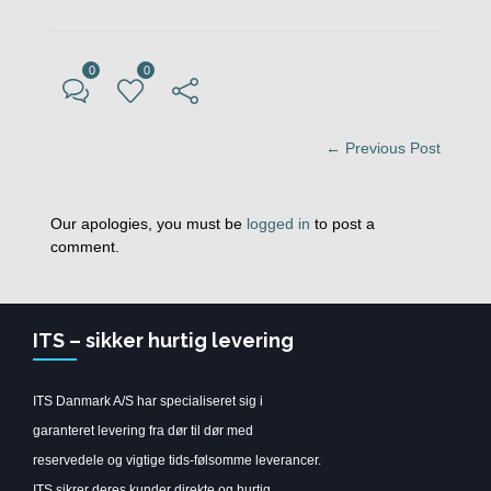
0
0
← Previous Post
Our apologies, you must be
logged in
to post a
comment.
ITS – sikker hurtig levering
ITS Danmark A/S har specialiseret sig i
garanteret levering fra dør til dør med
reservedele og vigtige tids-følsomme leverancer.
ITS sikrer deres kunder direkte og hurtig