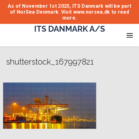
As of November 1st 2025, ITS Danmark will be part
of NorSea Denmark. Visit www.norsea.dk to read
more.
ITS DANMARK A/S
shutterstock_167997821