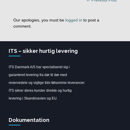
← Previous Post
Our apologies, you must be
logged in
to post a
comment.
ITS – sikker hurtig levering
ITS Danmark A/S har specialiseret sig i
garanteret levering fra dør til dør med
reservedele og vigtige tids-følsomme leverancer.
ITS sikrer deres kunder direkte og hurtig
levering i Skandinavien og EU.
Dokumentation