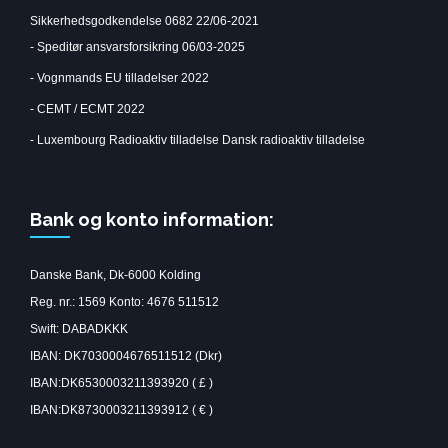
Sikkerhedsgodkendelse 0682 22/06-2021
-
Speditør ansvarsforsikring 06/03-2025
-
Vognmands EU tilladelser 2022
-
CEMT / ECMT 2022
-
Luxembourg Radioaktiv tilladelse
Dansk radioaktiv tilladelse
Bank og konto information:
Danske Bank, Dk-6000 Kolding
Reg. nr.: 1569 Konto: 4676 511512
Swift: DABADKKK
IBAN: DK7030004676511512 (Dkr)
IBAN:DK6530003211393920 ( £ )
IBAN:DK8730003211393912 ( € )