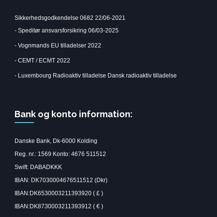
Sikkerhedsgodkendelse 0682 22/06-2021
-
Speditør ansvarsforsikring 06/03-2025
-
Vognmands EU tilladelser 2022
-
CEMT / ECMT 2022
-
Luxembourg Radioaktiv tilladelse
Dansk radioaktiv tilladelse
Bank og konto information:
Danske Bank, Dk-6000 Kolding
Reg. nr.: 1569 Konto: 4676 511512
Swift: DABADKKK
IBAN: DK7030004676511512 (Dkr)
IBAN:DK6530003211393920 ( £ )
IBAN:DK8730003211393912 ( € )